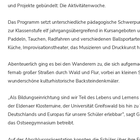
und Projekte gebündelt: Die Aktivitätenwoche.
Das Programm setzt unterschiedliche pädagogische Schwerpunk
zur Klassenstufe elf jahrgangsübergreifend in Kursangeboten 
Paddeln, Tauchen, Radfahren und verschiedenen Ballsportarten 
Küche, Improvisationstheater, das Musizieren und Druckkunst ha
Abenteuerlich ging es bei den Wanderern zu, die sich aufgem
fernab großer Straßen durch Wald und Flur, vorbei an kleinen
wunderschöne kulturhistorische Backsteindenkmäler.
„Als Bildungseinrichtung sind wir Teil des Lebens und Lernen
der Eldenaer Klosterruine, der Universität Greifswald bis hin z
Deutschlands und Europas für unsere Schüler erlebbar“, sagt 
das Ostseegymnasium betreibt.
Auf der Abschlusspräsentation konnten die Schüler über ihre E