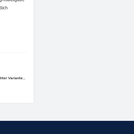
lich
Fächerübergreifender Unterricht am Ostseegymnasium mit vereinfachter Variante des American Footballs
Nächster