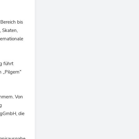
Bereich bis
, Skaten,
ernationale
g führt
 „Pilgern“
ommern. Von
g
d gGmbH, die
ugnisausgabe