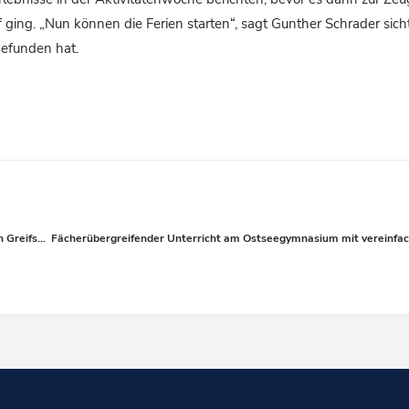
ing. „Nun können die Ferien starten“, sagt Gunther Schrader sicht
gefunden hat.
Schüler des Ostseegymnasiums organisieren Spendenaktion für Ukrainer in Greifswald