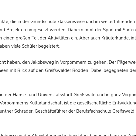
te, die in der Grundschule klassenweise und im weiterführenden 
und Projekten umgesetzt werden. Dabei nimmt der Sport mit Surfen
einen großen Teil der Aktivitäten ein. Aber auch Kräuterkunde, int
ben viele Schüler begeistert.
acht haben, den Jakobsweg in Vorpommern zu gehen. Der Pilgerwe
 Seen mit Blick auf den Greifswalder Bodden. Dabei begegneten den
s in der Hanse- und Universitätsstadt Greifswald und in ganz Vorp
u Vorpommerns Kulturlandschaft ist die gesellschaftliche Entwicklun
Gunther Schrader, Geschäftsführer der Berufsfachschule Greifswal
rlebnisse in der Aktivitätenwoche berichten, bevor es dann zur Ze