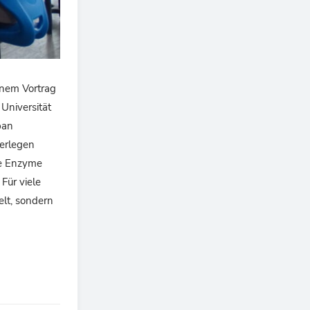
inem Vortrag
Universität
pan
zerlegen
ge Enzyme
Für viele
elt, sondern