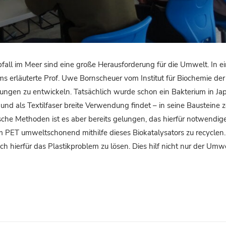
all im Meer sind eine große Herausforderung für die Umwelt. In e
 erläuterte Prof. Uwe Bornscheuer vom Institut für Biochemie der 
sungen zu entwickeln. Tatsächlich wurde schon ein Bakterium in Ja
nd als Textilfaser breite Verwendung findet – in seine Bausteine 
ische Methoden ist es aber bereits gelungen, das hierfür notwendi
um PET umweltschonend mithilfe dieses Biokatalysators zu recyclen. 
h hierfür das Plastikproblem zu lösen. Dies hilf nicht nur der Umw