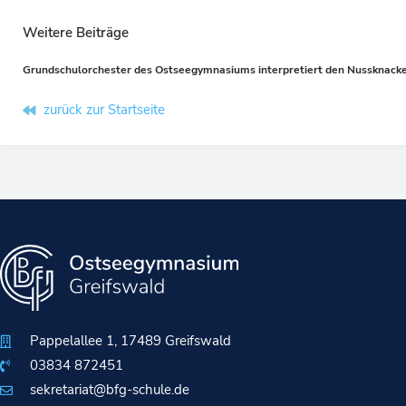
Weitere Beiträge
Grundschulorchester des Ostseegymnasiums interpretiert den Nussknack
Prev
zurück zur Startseite
Pappelallee 1, 17489 Greifswald
03834 872451
sekretariat@bfg-schule.de